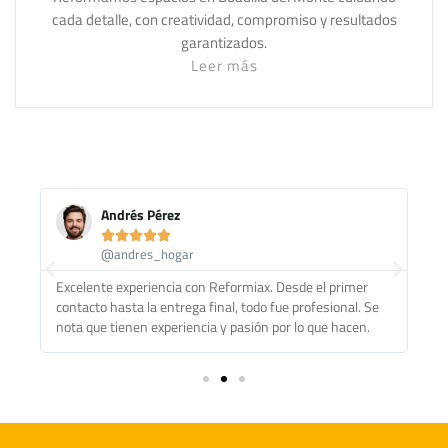
cada detalle, con creatividad, compromiso y resultados
garantizados.
Leer más
Andrés Pérez





@andres_hogar
s,
Excelente experiencia con Reformiax. Desde el primer
Re
un
contacto hasta la entrega final, todo fue profesional. Se
qu
os!
nota que tienen experiencia y pasión por lo que hacen.
am