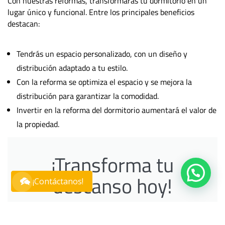
Con nuestras reformas, transformarás tu dormitorio en un
lugar único y funcional. Entre los principales beneficios
destacan:
Tendrás un espacio personalizado, con un diseño y
distribución adaptado a tu estilo.
Con la reforma se optimiza el espacio y se mejora la
distribución para garantizar la comodidad.
Invertir en la reforma del dormitorio aumentará el valor de
la propiedad.
¡Transforma tu
descanso hoy!
¡Contáctanos!
Contacta con nosotros para las mejores reformas de
dormitorios en Madrid y haz realidad el espacio de tus